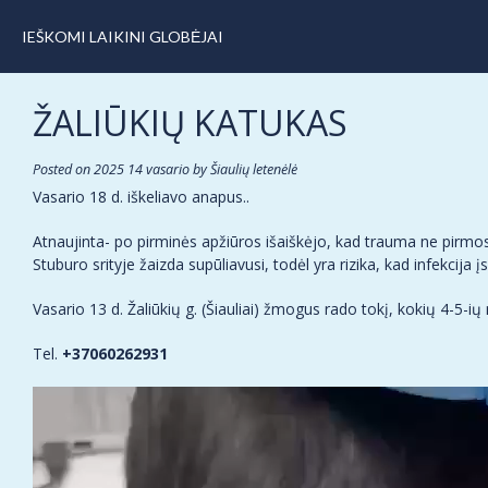
IEŠKOMI LAIKINI GLOBĖJAI
ŽALIŪKIŲ KATUKAS
Posted on
2025 14 vasario
by
Šiaulių letenėlė
Vasario 18 d. iškeliavo anapus..
Atnaujinta- po pirminės apžiūros išaiškėjo, kad trauma ne pirmos d
Stuburo srityje žaizda supūliavusi, todėl yra rizika, kad infekci
Vasario 13 d. Žaliūkių g. (Šiauliai) žmogus rado tokį, kokių 4-5
Tel.
+37060262931
Video
grotuvas