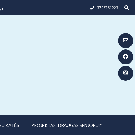
+37067612231
 r.
SŲ KATĖS
PROJEKTAS „DRAUGAS SENJORUI“