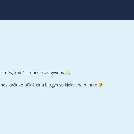
 tikimės, kad šis murkliukas gyvens
, nes kačiuko būklė eina blogyn su kiekviena minute