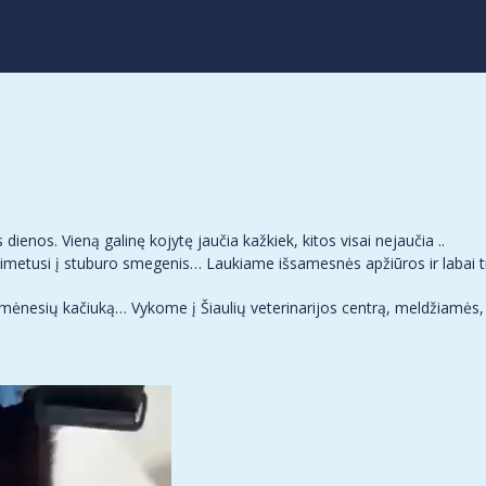
ienos. Vieną galinę kojytę jaučia kažkiek, kitos visai nejaučia ..
ja įsimetusi į stuburo smegenis… Laukiame išsamesnės apžiūros ir labai
-ių mėnesių kačiuką… Vykome į Šiaulių veterinarijos centrą, meldžiamės