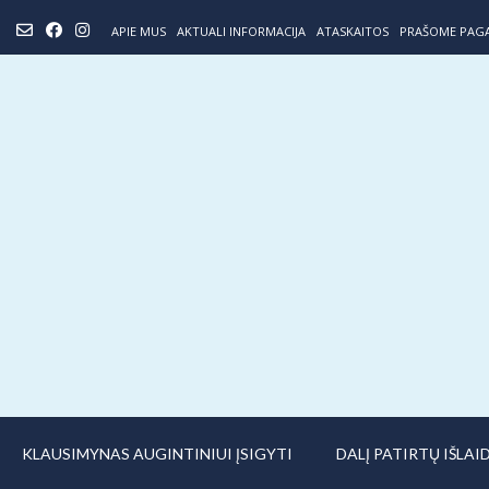
Skip
APIE MUS
AKTUALI INFORMACIJA
ATASKAITOS
PRAŠOME PAG
to
content
KLAUSIMYNAS AUGINTINIUI ĮSIGYTI
DALĮ PATIRTŲ IŠLA