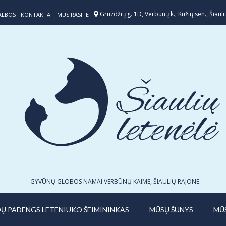
Gruzdžių g. 1D, Verbūnų k., Kūžių sen., Šiaulių
ALBOS
KONTAKTAI
MUS RASITE
GYVŪNŲ GLOBOS NAMAI VERBŪNŲ KAIME, ŠIAULIŲ RAJONE.
IDŲ PADENGS LETENIUKO ŠEIMININKAS
MŪSŲ ŠUNYS
MŪ