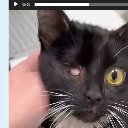
00:00
Video
grotuvas