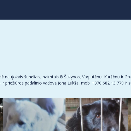
 naujokais šuneliais, paimtais iš Šakynos, Varputėnų, Kuršėnų ir Gr
 ir priežiūros padalinio vadovą Joną Lukšą, mob. +370 682 13 779 ir su