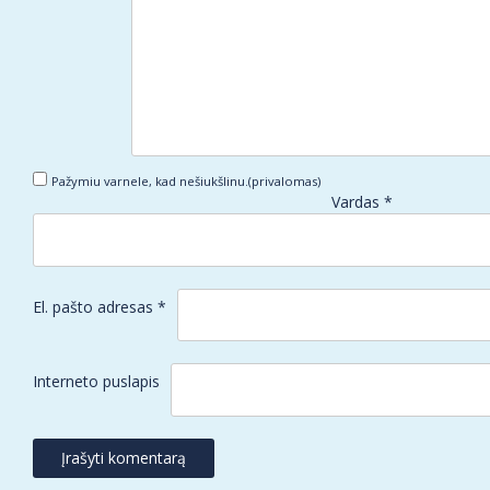
Pažymiu varnele, kad nešiukšlinu.(privalomas)
Vardas
*
El. pašto adresas
*
Interneto puslapis