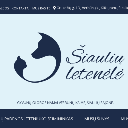
Gruzdžių g. 1D, Verbūnų k., Kūžių sen., Šiaulių
ALBOS
KONTAKTAI
MUS RASITE
GYVŪNŲ GLOBOS NAMAI VERBŪNŲ KAIME, ŠIAULIŲ RAJONE.
IDŲ PADENGS LETENIUKO ŠEIMININKAS
MŪSŲ ŠUNYS
MŪ