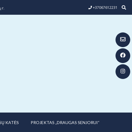
+37067612231
 r.
SŲ KATĖS
PROJEKTAS „DRAUGAS SENJORUI“