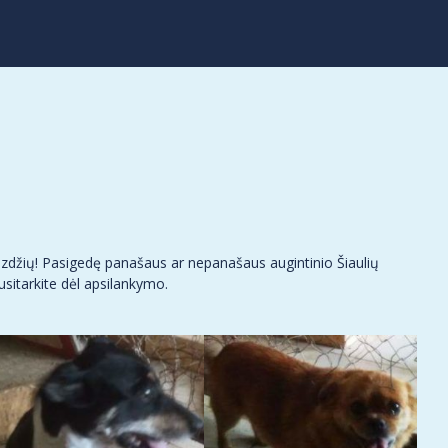
uzdžių! Pasigedę panašaus ar nepanašaus augintinio Šiaulių
sitarkite dėl apsilankymo.