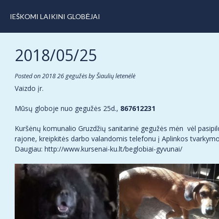
IEŠKOMI LAIKINI GLOBĖJAI
2018/05/25
Posted on
2018 26 gegužės
by
Šiaulių letenėlė
Vaizdo įr.
Mūsų globoje nuo gegužės 25d.,
867612231
Kuršėnų komunalio Gruzdžių sanitarinė gegužės mėn vėl pasipildė
rajone, kreipkitės darbo valandomis telefonu į Aplinkos tvarkymo
Daugiau: http://www.kursenai-ku.lt/beglobiai-gyvunai/