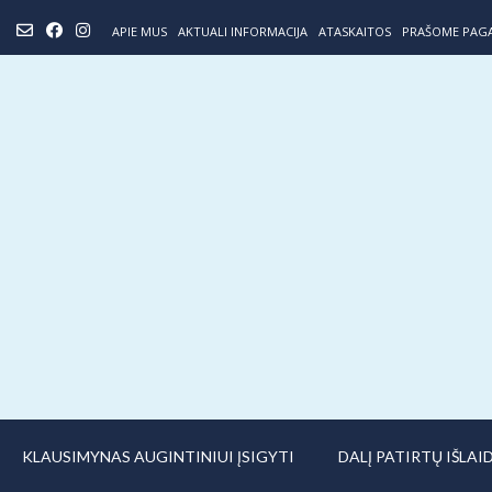
Skip
APIE MUS
AKTUALI INFORMACIJA
ATASKAITOS
PRAŠOME PAG
to
content
KLAUSIMYNAS AUGINTINIUI ĮSIGYTI
DALĮ PATIRTŲ IŠLA