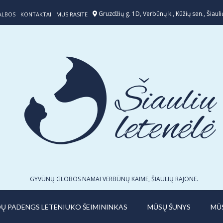
Gruzdžių g. 1D, Verbūnų k., Kūžių sen., Šiaulių
ALBOS
KONTAKTAI
MUS RASITE
GYVŪNŲ GLOBOS NAMAI VERBŪNŲ KAIME, ŠIAULIŲ RAJONE.
IDŲ PADENGS LETENIUKO ŠEIMININKAS
MŪSŲ ŠUNYS
MŪ