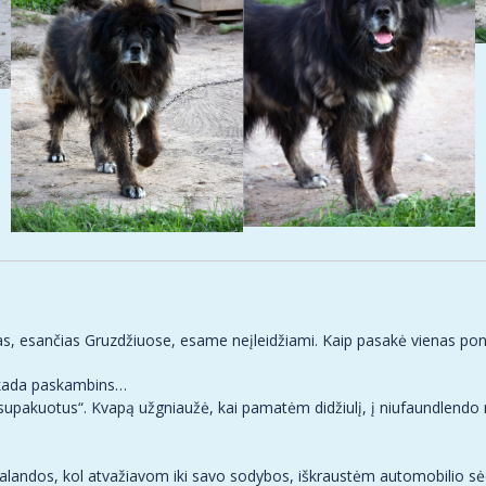
as, esančias Gruzdžiuose, esame neįleidžiami. Kaip pasakė vienas pon
i, kada paskambins…
supakuotus“. Kvapą užgniaužė, kai pamatėm didžiulį, į niufaundlendo m
alandos, kol atvažiavom iki savo sodybos, iškraustėm automobilio sėd