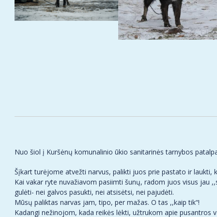
Nuo šiol į Kuršėnų komunalinio ūkio sanitarinės tarnybos patalp
Šįkart turėjome atvežti narvus, palikti juos prie pastato ir laukt
Kai vakar ryte nuvažiavom pasiimti šunų, radom juos visus jau ,,
gulėti- nei galvos pasukti
, nei atsisėtsi, nei pajudėti.
Mūsų paliktas narvas jam, tipo, per mažas. O tas ,,kaip tik“!
Kadangi nežinojom, kada reikės lėkti, užtrukom apie pusantros v