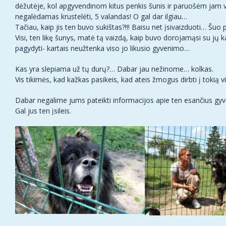
dėžutėje, kol apgyvendinom kitus penkis šunis ir paruošėm jam vol
negalėdamas krustelėti, 5 valandas! O gal dar ilgiau…
Tačiau, kaip jis ten buvo sukištas?!!! Baisu net įsivaizduoti… Šuo
Visi, ten likę šunys, matė tą vaizdą, kaip buvo dorojamąsi su jų
pagydyti- kartais neužtenka viso jo likusio gyvenimo…
Kas yra slepiama už tų durų?… Dabar jau nežinome… kolkas.
Vis tikimės, kad kažkas pasikeis, kad ateis žmogus dirbti į tokią v
Dabar negalime jums pateikti informacijos apie ten esančius gyvū
Gal jus ten įsileis.