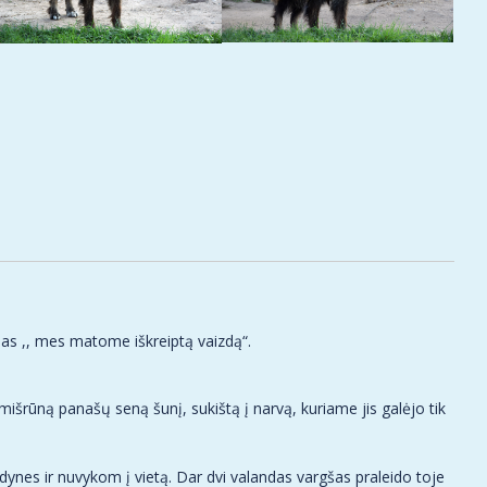
as ,, mes matome iškreiptą vaizdą“.
išrūną panašų seną šunį, sukištą į narvą, kuriame jis galėjo tik
ynes ir nuvykom į vietą. Dar dvi valandas vargšas praleido toje