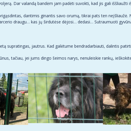
jerą. Dar valandą bandėm jam padėti suvokti, kad jis gali iššliaužti iš
 prigąsdintas, dantimis ginantis savo orumą, tikrai pats ten neįšliaužė
 karcerio draugu… kas jų širdutėse dėjosi… dedasi… Sutraumuoti gyvūną
ietą supratingas, jautrus. Kad galėtume bendradarbiauti, dalintis patirt
nus, tačiau, jei jums dingo šeimos narys, nenuleiskie rankų, ieškokite