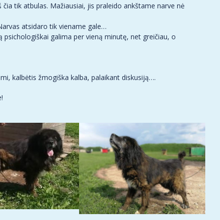
 čia tik atbulas. Mažiausiai, jis praleido ankštame narve nė
. Narvas atsidaro tik viename gale…
 psichologiškai galima per vieną minutę, net greičiau, o
imi, kalbėtis žmogiška kalba, palaikant diskusiją….
!