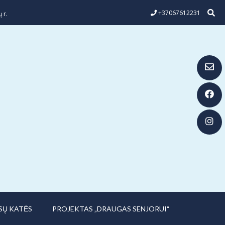
+37067612231
 r.
SŲ KATĖS
PROJEKTAS „DRAUGAS SENJORUI“