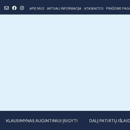
Skip
APIE MUS
AKTUALI INFORMACIJA
ATASKAITOS
PRAŠOME PAG
to
content
KLAUSIMYNAS AUGINTINIUI ĮSIGYTI
DALĮ PATIRTŲ IŠLA