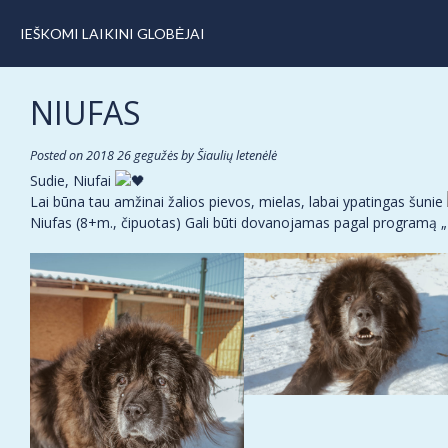
IEŠKOMI LAIKINI GLOBĖJAI
NIUFAS
Posted on
2018 26 gegužės
by
Šiaulių letenėlė
Sudie, Niufai
Lai būna tau amžinai žalios pievos, mielas, labai ypatingas šunie
Niufas (8+m., čipuotas) Gali būti dovanojamas pagal programą „