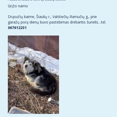
Grįžo namo
Drąsučių kaime, Šiaulių r., Valstiečių-Ramučių g., prie
garažų porą dienų buvo pastebimas drebantis šunelis…tel.
067612231