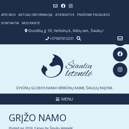
Skip
to
content
APIE MUS
AKTUALI INFORMACIJA
ATASKAITOS
PRAŠOME PAGALBOS
KONTAKTAI
MUS RASITE
Gruzdžių g. 1D, Verbūnų k., Kūžių sen., Šiaulių r.
+37067612231
GYVŪNŲ GLOBOS NAMAI VERBŪNŲ KAIME, ŠIAULIŲ RAJONE.
MENU
GRĮŽO NAMO
Posted on
2026 3 kovo
by
Šiaulių letenėlė