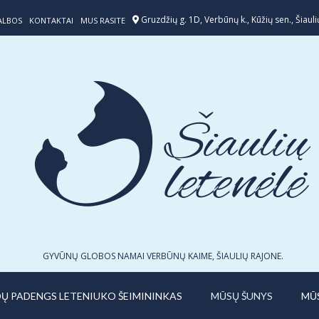
Gruzdžių g. 1D, Verbūnų k., Kūžių sen., Šiaulių
ALBOS
KONTAKTAI
MUS RASITE
GYVŪNŲ GLOBOS NAMAI VERBŪNŲ KAIME, ŠIAULIŲ RAJONE.
IDŲ PADENGS LETENIUKO ŠEIMININKAS
MŪSŲ ŠUNYS
MŪ