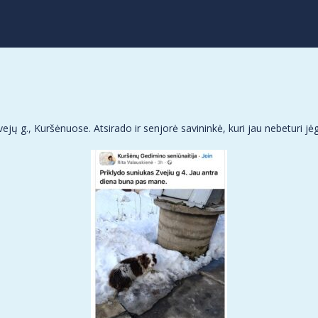
ų g., Kuršėnuose. Atsirado ir senjorė savininkė, kuri jau nebeturi jėg