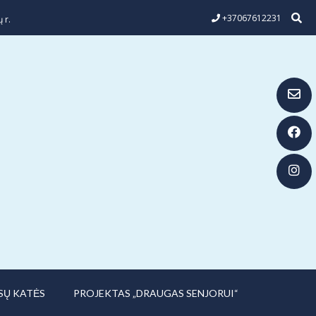
+37067612231
 r.
SŲ KATĖS
PROJEKTAS „DRAUGAS SENJORUI“