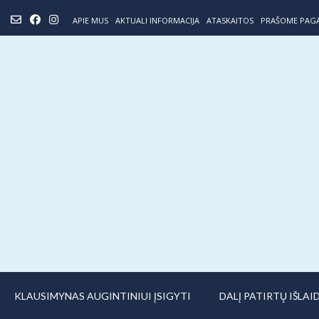
Skip
APIE MUS
AKTUALI INFORMACIJA
ATASKAITOS
PRAŠOME PAG
to
content
KLAUSIMYNAS AUGINTINIUI ĮSIGYTI
DALĮ PATIRTŲ IŠLA