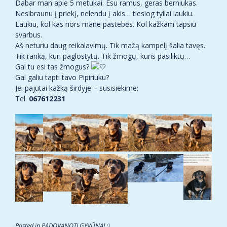
Dabar man apie 5 metukai. Esu ramus, geras berniukas.
Nesibraunu į priekį, nelendu į akis… tiesiog tyliai laukiu.
Laukiu, kol kas nors mane pastebės. Kol kažkam tapsiu
svarbus.
Aš neturiu daug reikalavimų. Tik mažą kampelį šalia tavęs.
Tik ranką, kuri paglostytų. Tik žmogų, kuris pasiliktų…
Gal tu esi tas žmogus?
Gal galiu tapti tavo Pipiriuku?
Jei pajutai kažką širdyje – susisiekime:
Tel.
067612231
Posted in
PADOVANOTI GYVŪNAI :)