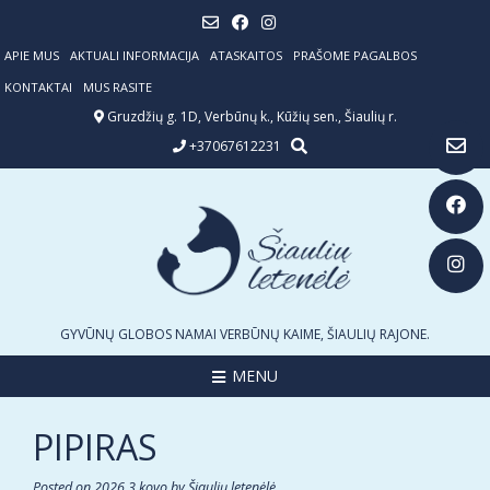
Skip
to
content
APIE MUS
AKTUALI INFORMACIJA
ATASKAITOS
PRAŠOME PAGALBOS
KONTAKTAI
MUS RASITE
Gruzdžių g. 1D, Verbūnų k., Kūžių sen., Šiaulių r.
+37067612231
GYVŪNŲ GLOBOS NAMAI VERBŪNŲ KAIME, ŠIAULIŲ RAJONE.
MENU
PIPIRAS
Posted on
2026 3 kovo
by
Šiaulių letenėlė