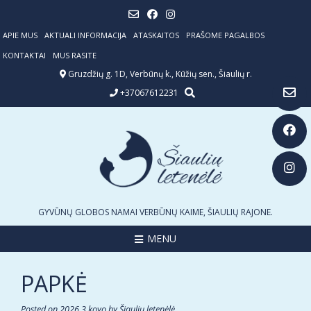
Skip
to
content
APIE MUS
AKTUALI INFORMACIJA
ATASKAITOS
PRAŠOME PAGALBOS
KONTAKTAI
MUS RASITE
Gruzdžių g. 1D, Verbūnų k., Kūžių sen., Šiaulių r.
+37067612231
GYVŪNŲ GLOBOS NAMAI VERBŪNŲ KAIME, ŠIAULIŲ RAJONE.
MENU
PAPKĖ
Posted on
2026 3 kovo
by
Šiaulių letenėlė