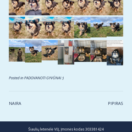
Posted in
PADOVANOTI GYVŪNAI :)
Post
NAIRA
PIPIRAS
navigation
Šiaulių letenėlė VšĮ, Įmonės kodas 303381424