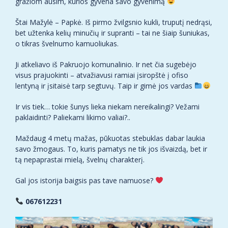
gražiom ausim, kurios gyvena savo gyvenimą
Štai Mažylė – Papkė. Iš pirmo žvilgsnio kukli, truputį nedrąsi,
bet užtenka kelių minučių ir supranti – tai ne šiaip šuniukas,
o tikras švelnumo kamuoliukas.
Ji atkeliavo iš Pakruojo komunalinio. Ir net čia sugebėjo
visus prajuokinti – atvažiavusi ramiai įsiropštė į ofiso
lentyną ir įsitaisė tarp segtuvų. Taip ir gimė jos vardas
Ir vis tiek… tokie šunys lieka niekam nereikalingi? Vežami
paklaidinti? Paliekami likimo valiai?..
Maždaug 4 metų mažas, pūkuotas stebuklas dabar laukia
savo žmogaus. To, kuris pamatys ne tik jos išvaizdą, bet ir
tą nepaprastai mielą, švelnų charakterį.
Gal jos istorija baigsis pas tave namuose?
067612231