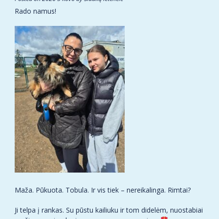
Rado namus!
Maža. Pūkuota. Tobula. Ir vis tiek – nereikalinga. Rimtai?
Ji telpa į rankas. Su pūstu kailiuku ir tom didelėm, nuostabiai