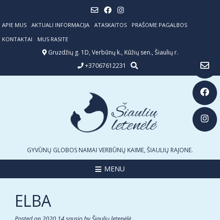
Skip
to
content
APIE MUS
AKTUALI INFORMACIJA
ATASKAITOS
PRAŠOME PAGALBOS
KONTAKTAI
MUS RASITE
Gruzdžių g. 1D, Verbūnų k., Kūžių sen., Šiaulių r.
+37067612231
GYVŪNŲ GLOBOS NAMAI VERBŪNŲ KAIME, ŠIAULIŲ RAJONE.
MENU
ELBA
Posted on
2020 14 sausio
by
Šiaulių letenėlė