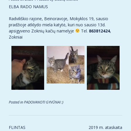
ELBA RADO NAMUS
Radviliškio rajone, Beinoravoje, Mokyklos 19, sausio
pradžioje atklydo miela katytė, kuri nuo sausio 13d.
apsigyveno Zoknių kačių namelyje
Tel.
863812424
,
Zokniai
Posted in
PADOVANOTI GYVŪNAI :)
Post
FLINTAS
2019 m. ataskaita