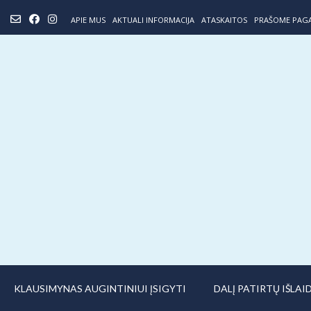
Skip
APIE MUS
AKTUALI INFORMACIJA
ATASKAITOS
PRAŠOME PAG
to
content
KLAUSIMYNAS AUGINTINIUI ĮSIGYTI
DALĮ PATIRTŲ IŠLA