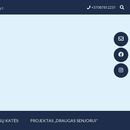
+37067612231
 r.
SŲ KATĖS
PROJEKTAS „DRAUGAS SENJORUI“