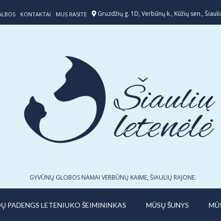
Gruzdžių g. 1D, Verbūnų k., Kūžių sen., Šiaulių
ALBOS
KONTAKTAI
MUS RASITE
GYVŪNŲ GLOBOS NAMAI VERBŪNŲ KAIME, ŠIAULIŲ RAJONE.
IDŲ PADENGS LETENIUKO ŠEIMININKAS
MŪSŲ ŠUNYS
MŪ