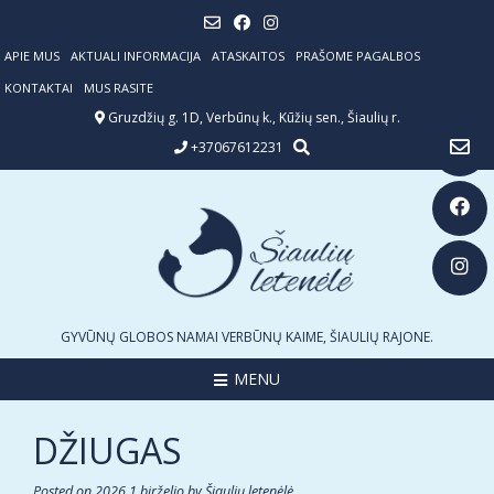
Skip
to
content
APIE MUS
AKTUALI INFORMACIJA
ATASKAITOS
PRAŠOME PAGALBOS
KONTAKTAI
MUS RASITE
Gruzdžių g. 1D, Verbūnų k., Kūžių sen., Šiaulių r.
+37067612231
GYVŪNŲ GLOBOS NAMAI VERBŪNŲ KAIME, ŠIAULIŲ RAJONE.
MENU
DŽIUGAS
Posted on
2026 1 birželio
by
Šiaulių letenėlė