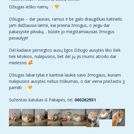
Džiugas ieško namų
Džiugas – dar jaunas, ramus ir be galo draugiškas katinėlis.
Jam didžiausia laimė, kai prieina žmogus, o jeigu dar
pakasysite pilvuką… būsite jo mėgstamiausias žmogus
pasaulyje!
Dėl kadaise persirgtos ausų ligos Džiugo ausytės liko šiek
tiek kitokios, nulėpusios, bet dėl jų jis mums atrodo dar
mielesnis
Džiugas labai tyliai ir kantriai laukia savo žmogaus, kuriam
nulėpusios ausytės nebus trūkumas, o dar viena priežastis jį
pamilti
Sužeistas katukas iš Pakapės, tel.
060262931