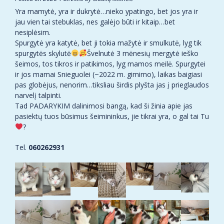
Yra mamytė, yra ir dukrytė…nieko ypatingo, bet jos yra ir
jau vien tai stebuklas, nes galėjo būti ir kitaip…bet
nesiplėsim.
Spurgytė yra katytė, bet ji tokia mažytė ir smulkutė, lyg tik
spurgytės skylutė
Švelnutė 3 mėnesių mergytė ieško
šeimos, tos tikros ir patikimos, lyg mamos meilė. Spurgytei
ir jos mamai Snieguolei (~2022 m. gimimo), laikas baigiasi
pas globėjus, nenorim…tiksliau širdis plyšta jas į prieglaudos
narvelį talpinti.
Tad PADARYKIM dalinimosi bangą, kad ši žinia apie jas
pasiektų tuos būsimus šeimininkus, jie tikrai yra, o gal tai Tu
?
Tel.
060262931