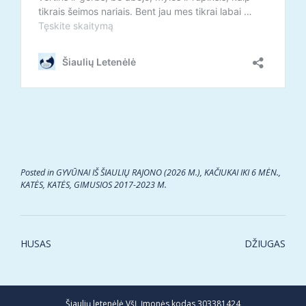
Posted in
GYVŪNAI IŠ ŠIAULIŲ RAJONO (2026 M.)
,
KAČIUKAI IKI 6 MĖN.
,
KATĖS
,
KATĖS, GIMUSIOS 2017-2023 M.
Post
HUSAS
DŽIUGAS
navigation
Šiaulių letenėlė VšĮ, Įmonės kodas 303381424