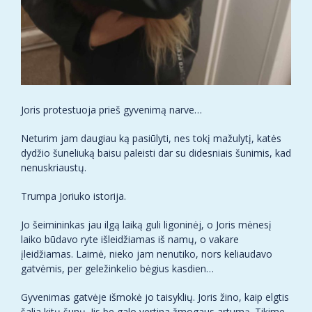
Joris protestuoja prieš gyvenimą narve…
Neturim jam daugiau ką pasiūlyti, nes tokį mažulytį, katės
dydžio šuneliuką baisu paleisti dar su didesniais šunimis, kad
nenuskriaustų.
Trumpa Joriuko istorija.
Jo šeimininkas jau ilgą laiką guli ligoninėj, o Joris mėnesį
laiko būdavo ryte išleidžiamas iš namų, o vakare
įleidžiamas. Laimė, nieko jam nenutiko, nors keliaudavo
gatvėmis, per geležinkelio bėgius kasdien…
Gyvenimas gatvėje išmokė jo taisyklių. Joris žino, kaip elgtis
šalia kitų šunų. Jis be galo vertina žmogaus artumą. Tikime,