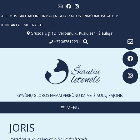
Skip
to
content
APIE MUS
AKTUALI INFORMACIJA
ATASKAITOS
PRAŠOME PAGALBOS
KONTAKTAI
MUS RASITE
Gruzdžių g. 1D, Verbūnų k., Kūžių sen., Šiaulių r.
+37067612231
GYVŪNŲ GLOBOS NAMAI VERBŪNŲ KAIME, ŠIAULIŲ RAJONE.
MENU
JORIS
Posted on
2024 23 lapkričio
by
Šiaulių letenėlė