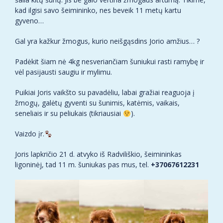
kad ilgisi savo šeimininko, nes beveik 11 metų kartu
gyveno…
Gal yra kažkur žmogus, kurio neišgąsdins Jorio amžius… ?
Padėkit šiam nė 4kg nesveriančiam šuniukui rasti ramybę ir
vėl pasijausti saugiu ir mylimu.
Puikiai Joris vaikšto su pavadėliu, labai gražiai reaguoja į
žmogų, galėtų gyventi su šunimis, katėmis, vaikais,
seneliais ir su peliukais (tikriausiai
).
Vaizdo įr.
Joris lapkričio 21 d. atvyko iš Radviliškio, šeimininkas
ligoninėj, tad 11 m. šuniukas pas mus, tel.
+37067612231