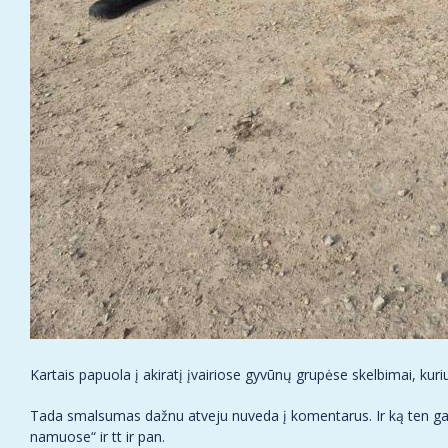
Kartais papuola į akiratį įvairiose gyvūnų grupėse skelbimai, ku
Tada smalsumas dažnu atveju nuveda į komentarus. Ir ką ten gali
namuose“ ir tt ir pan.