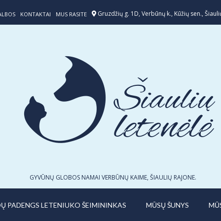
Gruzdžių g. 1D, Verbūnų k., Kūžių sen., Šiaulių
ALBOS
KONTAKTAI
MUS RASITE
GYVŪNŲ GLOBOS NAMAI VERBŪNŲ KAIME, ŠIAULIŲ RAJONE.
IDŲ PADENGS LETENIUKO ŠEIMININKAS
MŪSŲ ŠUNYS
MŪ