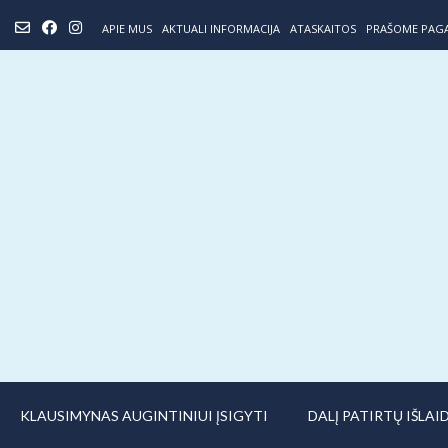
Skip
APIE MUS
AKTUALI INFORMACIJA
ATASKAITOS
PRAŠOME PAG
to
content
KLAUSIMYNAS AUGINTINIUI ĮSIGYTI
DALĮ PATIRTŲ IŠLA