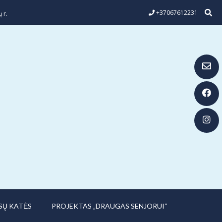
+37067612231
 r.
SŲ KATĖS
PROJEKTAS „DRAUGAS SENJORUI“