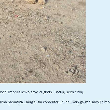
riuose žmonės ieško savo augintiniui naujų šeimininkų.
ma pamatyti? Daugiausia komentarų būna ,,kaip galima savo šeimos na