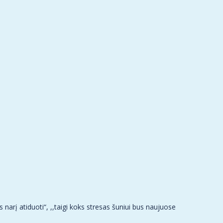
rį atiduoti“, ,,taigi koks stresas šuniui bus naujuose