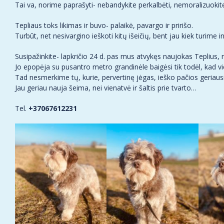
Tai va, norime paprašyti- nebandykite perkalbėti, nemoralizuokite.
Tepliaus toks likimas ir buvo- palaikė, pavargo ir pririšo.
Turbūt, net nesivargino ieškoti kitų išeičių, bent jau kiek turime 
Susipažinkite- lapkričio 24 d. pas mus atvykęs naujokas Teplius, n
Jo epopėja su pusantro metro grandinėle baigėsi tik todėl, kad v
Tad nesmerkime tų, kurie, pervertinę jėgas, ieško pačios geriaus
Jau geriau nauja šeima, nei vienatvė ir šaltis prie tvarto…
Tel.
+37067612231