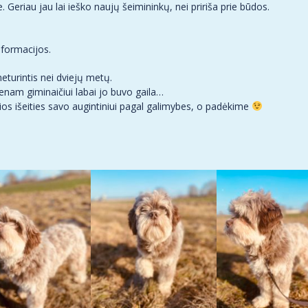
 Geriau jau lai ieško naujų šeimininkų, nei pririša prie būdos.
informacijos.
eturintis nei dviejų metų.
ienam giminaičiui labai jo buvo gaila…
ios išeities savo augintiniui pagal galimybes, o padėkime