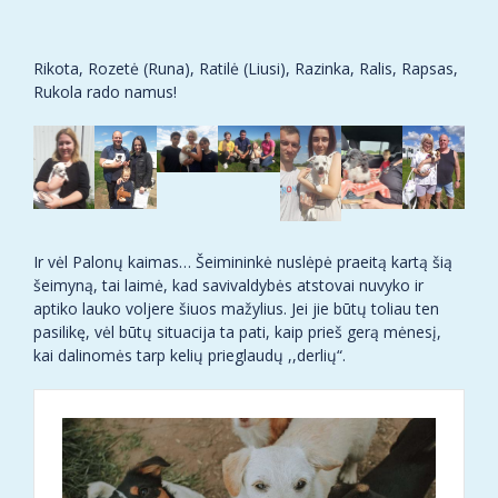
Rikota, Rozetė (Runa), Ratilė (Liusi), Razinka, Ralis, Rapsas,
Rukola rado namus!
Ir vėl Palonų kaimas… Šeimininkė nuslėpė praeitą kartą šią
šeimyną, tai laimė, kad savivaldybės atstovai nuvyko ir
aptiko lauko voljere šiuos mažylius. Jei jie būtų toliau ten
pasilikę, vėl būtų situacija ta pati, kaip prieš gerą mėnesį,
kai dalinomės tarp kelių prieglaudų ,,derlių“.