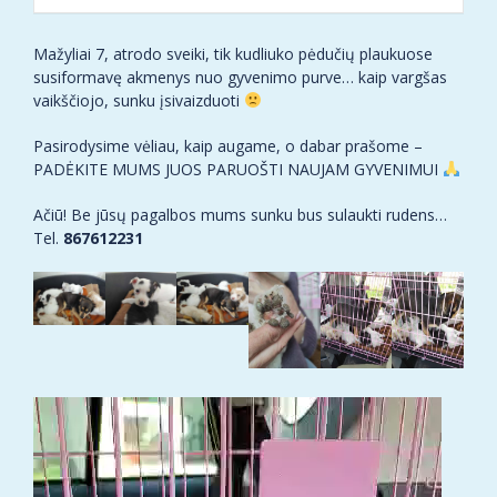
Mažyliai 7, atrodo sveiki, tik kudliuko pėdučių plaukuose
susiformavę akmenys nuo gyvenimo purve… kaip vargšas
vaikščiojo, sunku įsivaizduoti
Pasirodysime vėliau, kaip augame, o dabar prašome –
PADĖKITE MUMS JUOS PARUOŠTI NAUJAM GYVENIMUI
Ačiū! Be jūsų pagalbos mums sunku bus sulaukti rudens…
Tel.
867612231
Video
grotuvas