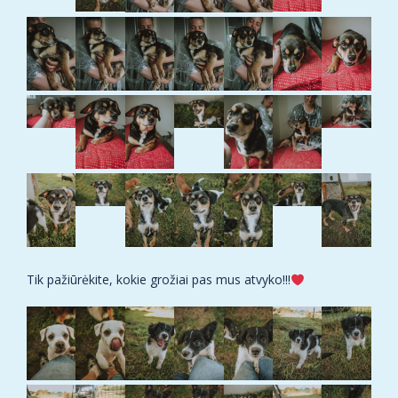
Tik pažiūrėkite, kokie grožiai pas mus atvyko!!!