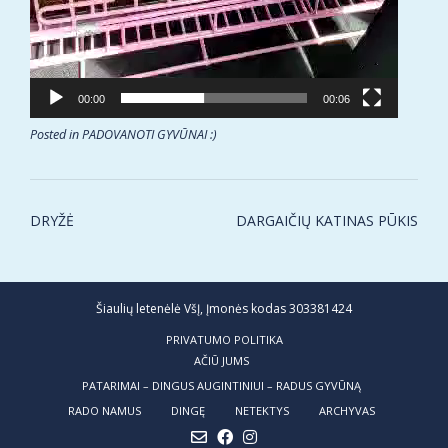
00:00
00:06
Posted in
PADOVANOTI GYVŪNAI :)
Post
DRYŽĖ
DARGAIČIŲ KATINAS PŪKIS
navigation
Šiaulių letenėlė VšĮ, Įmonės kodas 303381424
PRIVATUMO POLITIKA
AČIŪ JUMS
PATARIMAI – DINGUS AUGINTINIUI – RADUS GYVŪNĄ
RADO NAMUS
DINGĘ
NETEKTYS
ARCHYVAS