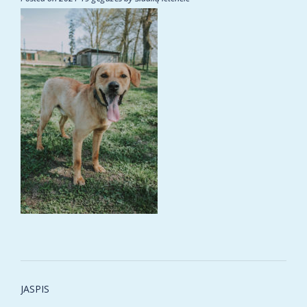
Post
JASPIS
navigation