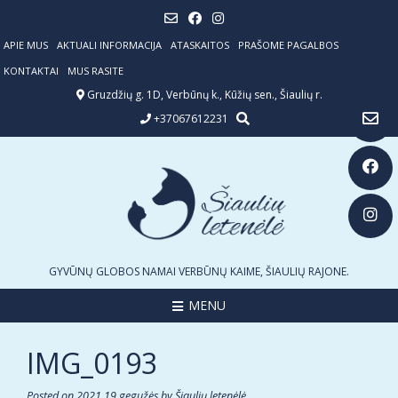
Skip
to
content
APIE MUS
AKTUALI INFORMACIJA
ATASKAITOS
PRAŠOME PAGALBOS
KONTAKTAI
MUS RASITE
Gruzdžių g. 1D, Verbūnų k., Kūžių sen., Šiaulių r.
+37067612231
GYVŪNŲ GLOBOS NAMAI VERBŪNŲ KAIME, ŠIAULIŲ RAJONE.
MENU
IMG_0193
Posted on
2021 19 gegužės
by
Šiaulių letenėlė