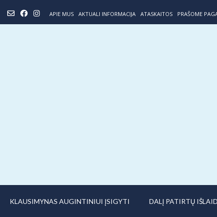
Skip
APIE MUS
AKTUALI INFORMACIJA
ATASKAITOS
PRAŠOME PAG
to
content
KLAUSIMYNAS AUGINTINIUI ĮSIGYTI
DALĮ PATIRTŲ IŠLA