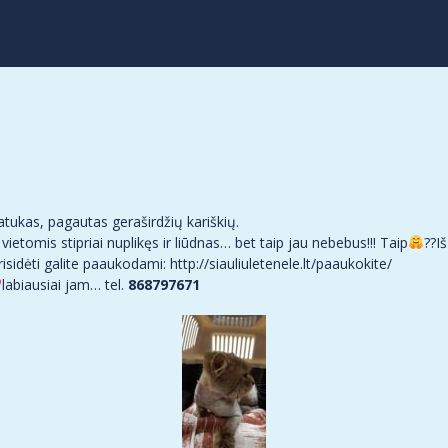
atukas, pagautas geraširdžių kariškių.
vietomis stipriai nuplikęs ir liūdnas… bet taip jau nebebus!!! Taip
??Iš
sidėti galite paaukodami: http://siauliuletenele.lt/paaukokite/
labiausiai jam… tel.
868797671