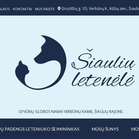
Gruzdžių g. 1D, Verbūnų k., Kūžių sen., Šiaulių
ALBOS
KONTAKTAI
MUS RASITE
GYVŪNŲ GLOBOS NAMAI VERBŪNŲ KAIME, ŠIAULIŲ RAJONE.
IDŲ PADENGS LETENIUKO ŠEIMININKAS
MŪSŲ ŠUNYS
MŪ