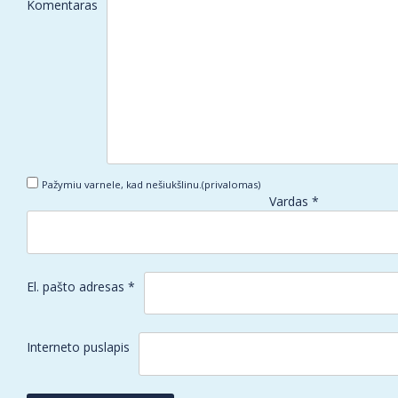
Komentaras
Pažymiu varnele, kad nešiukšlinu.(privalomas)
Vardas
*
El. pašto adresas
*
Interneto puslapis