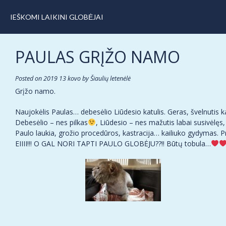
IEŠKOMI LAIKINI GLOBĖJAI
PAULAS GRĮŽO NAMO
Posted on
2019 13 kovo
by
Šiaulių letenėlė
Grįžo namo.
Naujokėlis Paulas… debesėlio Liūdesio katulis. Geras, švelnutis k
Debesėlio – nes pilkas
, Liūdesio – nes mažutis labai susivėlęs, 
Paulo laukia, grožio procedūros, kastracija… kailiuko gydymas. Pri
EIIII!!! O GAL NORI TAPTI PAULO GLOBĖJU??!! Būtų tobula…