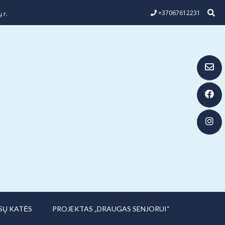
+37067612231
 r.
SŲ KATĖS
PROJEKTAS „DRAUGAS SENJORUI“