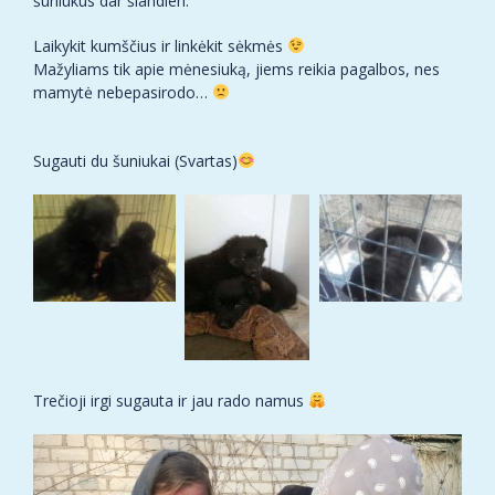
šuniukus dar šiandien.
Laikykit kumščius ir linkėkit sėkmės
Mažyliams tik apie mėnesiuką, jiems reikia pagalbos, nes
mamytė nebepasirodo…
Sugauti du šuniukai (Svartas)
Trečioji irgi sugauta ir jau rado namus