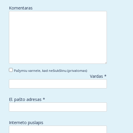
Komentaras
Pažymiu varnele, kad nešiukšlinu.(privalomas)
Vardas
*
El. pašto adresas
*
Interneto puslapis