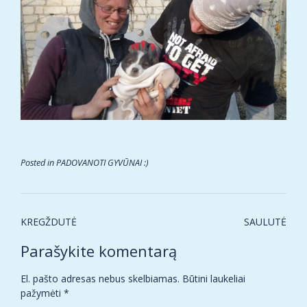
Posted in
PADOVANOTI GYVŪNAI :)
Post
KREGŽDUTĖ
SAULUTĖ
navigation
Parašykite komentarą
El. pašto adresas nebus skelbiamas.
Būtini laukeliai
pažymėti
*