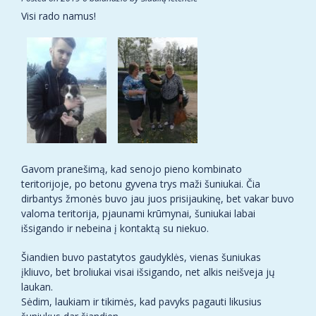
Visi rado namus!
Gavom pranešimą, kad senojo pieno kombinato
teritorijoje, po betonu gyvena trys maži šuniukai. Čia
dirbantys žmonės buvo jau juos prisijaukinę, bet vakar buvo
valoma teritorija, pjaunami krūmynai, šuniukai labai
išsigando ir nebeina į kontaktą su niekuo.
Šiandien buvo pastatytos gaudyklės, vienas šuniukas
įkliuvo, bet broliukai visai išsigando, net alkis neišveja jų
laukan.
Sėdim, laukiam ir tikimės, kad pavyks pagauti likusius