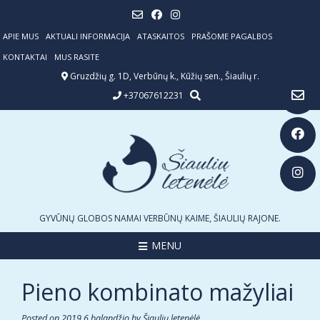
Skip
to
content
APIE MUS
AKTUALI INFORMACIJA
ATASKAITOS
PRAŠOME PAGALBOS
KONTAKTAI
MUS RASITE
Gruzdžių g. 1D, Verbūnų k., Kūžių sen., Šiaulių r.
+37067612231
GYVŪNŲ GLOBOS NAMAI VERBŪNŲ KAIME, ŠIAULIŲ RAJONE.
MENU
Pieno kombinato mažyliai
Posted on
2019 6 balandžio
by
Šiaulių letenėlė