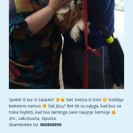
Spėkit! Iš kur ši Saulutė?
Net šviečia iš tolo!
Sušildys
kiekvieno namus
Gal Jūsų? Bet tik su sąlyga, kad bus va
tokia švytinti, kad bus laiminga savo naujoje šeimoje
2m., vakcinuota, čipuota.
Skambinkite tel.
860808896