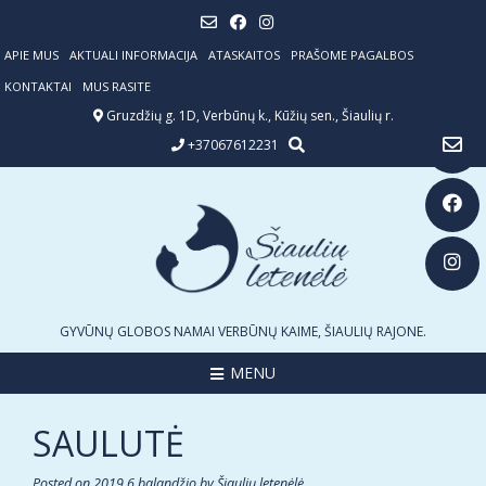
Skip
to
content
APIE MUS
AKTUALI INFORMACIJA
ATASKAITOS
PRAŠOME PAGALBOS
KONTAKTAI
MUS RASITE
Gruzdžių g. 1D, Verbūnų k., Kūžių sen., Šiaulių r.
+37067612231
GYVŪNŲ GLOBOS NAMAI VERBŪNŲ KAIME, ŠIAULIŲ RAJONE.
MENU
SAULUTĖ
Posted on
2019 6 balandžio
by
Šiaulių letenėlė