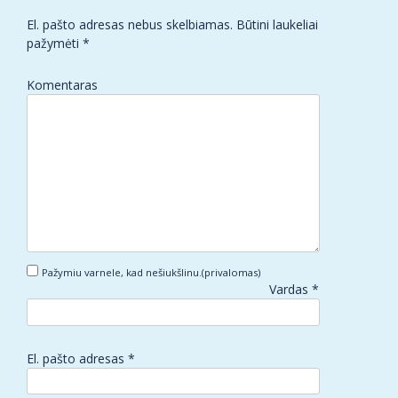
El. pašto adresas nebus skelbiamas.
Būtini laukeliai
pažymėti
*
Komentaras
Pažymiu varnele, kad nešiukšlinu.(privalomas)
Vardas
*
El. pašto adresas
*