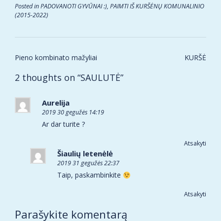
Posted in
PADOVANOTI GYVŪNAI :)
,
PAIMTI IŠ KURŠĖNŲ KOMUNALINIO
(2015-2022)
Post
Pieno kombinato mažyliai
KURŠĖ
navigation
2 thoughts on “
SAULUTĖ
”
Aurelija
2019 30 gegužės 14:19
Ar dar turite ?
Atsakyti
Šiaulių letenėlė
2019 31 gegužės 22:37
Taip, paskambinkite
Atsakyti
Parašykite komentarą