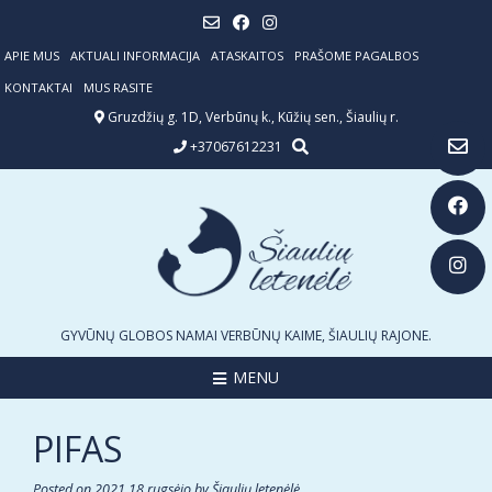
Skip
to
content
APIE MUS
AKTUALI INFORMACIJA
ATASKAITOS
PRAŠOME PAGALBOS
KONTAKTAI
MUS RASITE
Gruzdžių g. 1D, Verbūnų k., Kūžių sen., Šiaulių r.
+37067612231
GYVŪNŲ GLOBOS NAMAI VERBŪNŲ KAIME, ŠIAULIŲ RAJONE.
MENU
PIFAS
Posted on
2021 18 rugsėjo
by
Šiaulių letenėlė