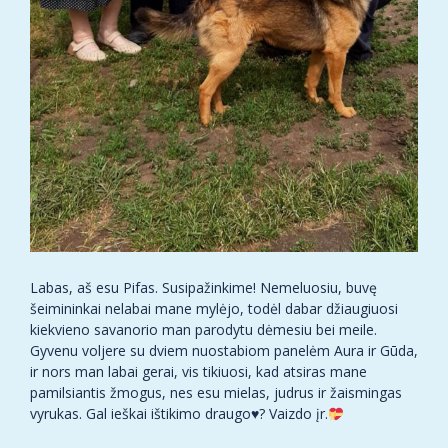
Labas, aš esu Pifas. Susipažinkime! Nemeluosiu, buvę
šeimininkai nelabai mane mylėjo, todėl dabar džiaugiuosi
kiekvieno savanorio man parodytu dėmesiu bei meile.
Gyvenu voljere su dviem nuostabiom panelėm Aura ir Gūda,
ir nors man labai gerai, vis tikiuosi, kad atsiras mane
pamilsiantis žmogus, nes esu mielas, judrus ir žaismingas
vyrukas. Gal ieškai ištikimo draugo♥️?
Vaizdo įr.