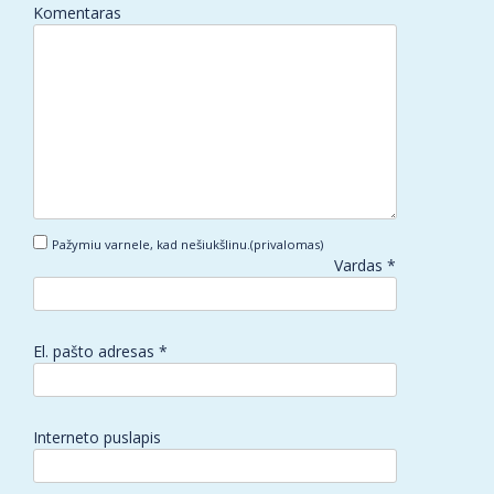
Komentaras
Pažymiu varnele, kad nešiukšlinu.(privalomas)
Vardas
*
El. pašto adresas
*
Interneto puslapis