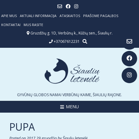
Skip
to
content
APIE MUS
AKTUALI INFORMACIJA
ATASKAITOS
PRAŠOME PAGALBOS
KONTAKTAI
MUS RASITE
Gruzdžių g. 1D, Verbūnų k., Kūžių sen., Šiaulių r.
+37067612231
GYVŪNŲ GLOBOS NAMAI VERBŪNŲ KAIME, ŠIAULIŲ RAJONE.
MENU
PUPA
Posted on
2017 29 gruodžio
by
Šiaulių letenėlė