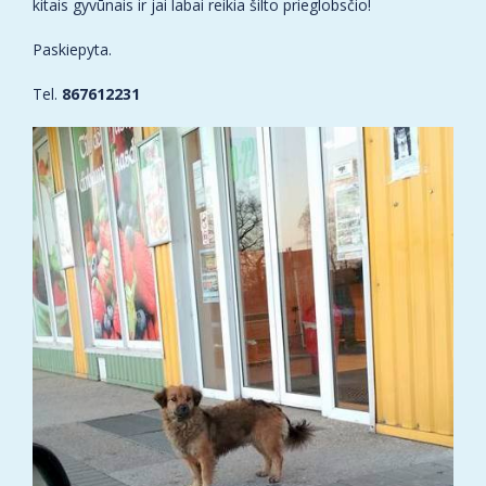
kitais gyvūnais ir jai labai reikia šilto prieglobsčio!
Paskiepyta.
Tel.
867612231