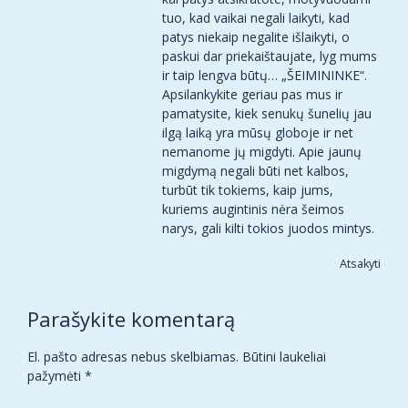
tuo, kad vaikai negali laikyti, kad
patys niekaip negalite išlaikyti, o
paskui dar priekaištaujate, lyg mums
ir taip lengva būtų… „ŠEIMININKE“.
Apsilankykite geriau pas mus ir
pamatysite, kiek senukų šunelių jau
ilgą laiką yra mūsų globoje ir net
nemanome jų migdyti. Apie jaunų
migdymą negali būti net kalbos,
turbūt tik tokiems, kaip jums,
kuriems augintinis nėra šeimos
narys, gali kilti tokios juodos mintys.
Atsakyti
Parašykite komentarą
El. pašto adresas nebus skelbiamas.
Būtini laukeliai
pažymėti
*