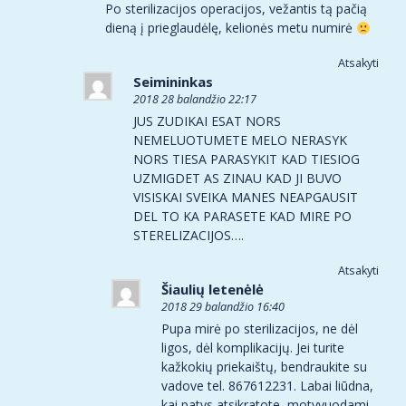
Po sterilizacijos operacijos, vežantis tą pačią
dieną į prieglaudėlę, kelionės metu numirė
Atsakyti
Seimininkas
2018 28 balandžio 22:17
JUS ZUDIKAI ESAT NORS
NEMELUOTUMETE MELO NERASYK
NORS TIESA PARASYKIT KAD TIESIOG
UZMIGDET AS ZINAU KAD JI BUVO
VISISKAI SVEIKA MANES NEAPGAUSIT
DEL TO KA PARASETE KAD MIRE PO
STERELIZACIJOS….
Atsakyti
Šiaulių letenėlė
2018 29 balandžio 16:40
Pupa mirė po sterilizacijos, ne dėl
ligos, dėl komplikacijų. Jei turite
kažkokių priekaištų, bendraukite su
vadove tel. 867612231. Labai liūdna,
kai patys atsikratote, motyvuodami