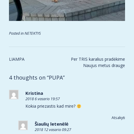
Posted in
NETEKTYS
Post
LIAMPA
Per TRIS karalius pradėkime
navigation
Naujus metus drauge
4 thoughts on “
PUPA
”
Kristina
2018 6 vasario 19:57
Kokia priezastis kad mire?
Atsakyti
Šiaulių letenėlė
2018 12 vasario 09:27