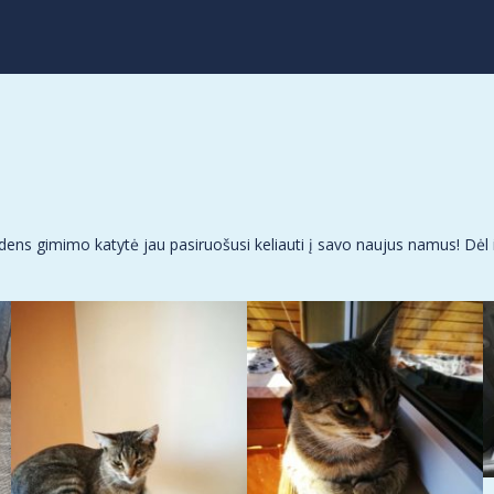
udens gimimo katytė jau pasiruošusi keliauti į savo naujus namus! Dėl