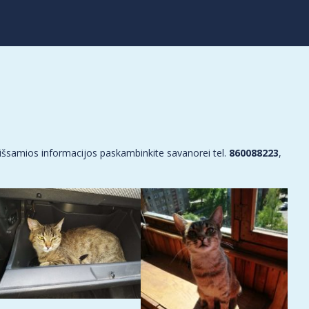
 išsamios informacijos paskambinkite savanorei tel.
860088223
,