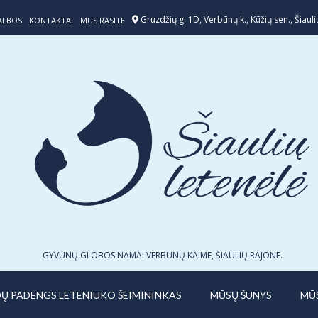
Gruzdžių g. 1D, Verbūnų k., Kūžių sen., Šiaulių
ALBOS
KONTAKTAI
MUS RASITE
GYVŪNŲ GLOBOS NAMAI VERBŪNŲ KAIME, ŠIAULIŲ RAJONE.
IDŲ PADENGS LETENIUKO ŠEIMININKAS
MŪSŲ ŠUNYS
MŪ