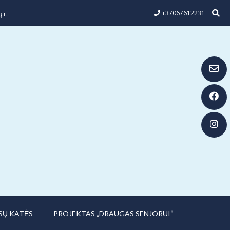
+37067612231
 r.
SŲ KATĖS
PROJEKTAS „DRAUGAS SENJORUI“