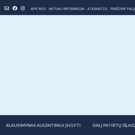
Skip
APIE MUS
AKTUALI INFORMACIJA
ATASKAITOS
PRAŠOME PAG
to
content
KLAUSIMYNAS AUGINTINIUI ĮSIGYTI
DALĮ PATIRTŲ IŠLA