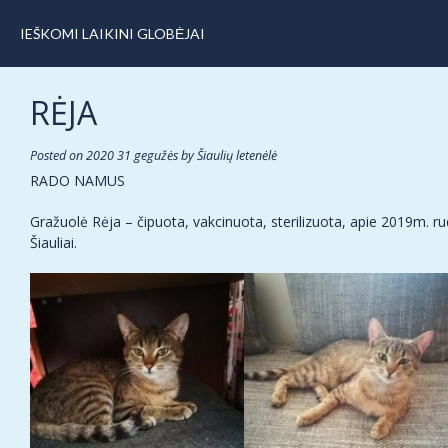
IEŠKOMI LAIKINI GLOBĖJAI
RĖJA
Posted on
2020 31 gegužės
by
Šiaulių letenėlė
RADO NAMUS
Gražuolė Rėja – čipuota, vakcinuota, sterilizuota, apie 2019m. r
Šiauliai.